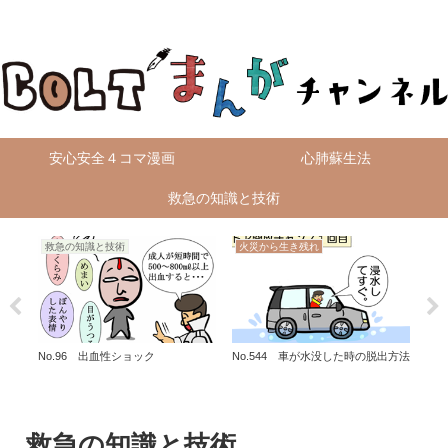
無料4コマ漫画を毎日配信！
安心安全４コマ漫画
心肺蘇生法
救急の知識と技術
救急の知識と技術
火災から生き残れ
救
No.96 出血性ショック
No.544 車が水没した時の脱出方法
No
救急の知識と技術