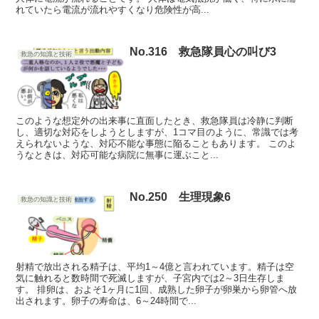
れていたら電流が流れやすくなり危険性が高...
No.316 救急隊員心の叫び3
救急の知識と技術
このような想定外の出来事に直面したとき、救急隊員は冷静に判断
し、適切な対応をしようとしますが、1コマ目のように、常識では考
えられないような、対応不能な事態に陥ることもあります。 このよ
うなときは、対応可能な病院に無事に運ぶこと...
No.250 生理現象6
救急の知識と技術
射精で放出される精子は、平均1～4億と言われています。精子は空
気に触れると数時間で死滅しますが、子宮内では2～3日生存しま
す。 排卵は、およそ1ヶ月に1回、成熟した卵子が卵巣から卵管へ放
出されます。卵子の寿命は、6～24時間で...