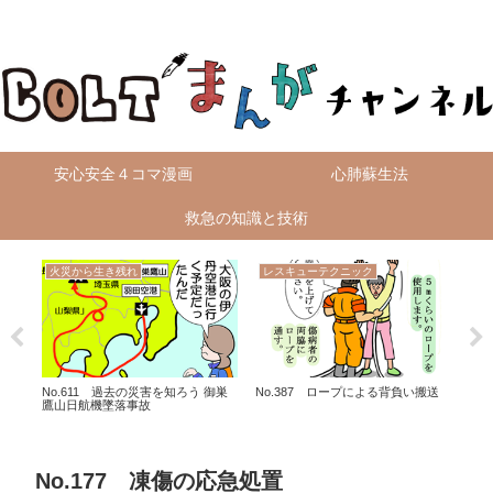
無料4コマ漫画を毎日配信！
安心安全４コマ漫画
心肺蘇生法
救急の知識と技術
火災から生き残れ
レスキューテクニック
火
No.611 過去の災害を知ろう 御巣
No.387 ロープによる背負い搬送
No
鷹山日航機墜落事故
年福
No.177 凍傷の応急処置