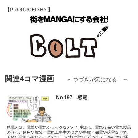
【PRODUCED BY:】
関連4コマ漫画
～つづきが気になる！～
No.197 感電
救急の知識と技術
感電とは、電撃や電気ショックなどとも呼ばれ、電気設備や電気製品
の誤った使用や故障・電気工事中のミスや事故・漏電や落雷などで、
人体に電流が流れることです。 人体は電気抵抗が低く、特に水に濡