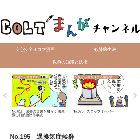
無料4コマ漫画を毎日配信！
安心安全４コマ漫画
心肺蘇生法
救急の知識と技術
火災から生き残れ
火災から生き延びる術を学ぼう
救
No.611 過去の災害を知ろう 御巣
No.375 スロップオーバー
No
鷹山日航機墜落事故
No.195 過換気症候群