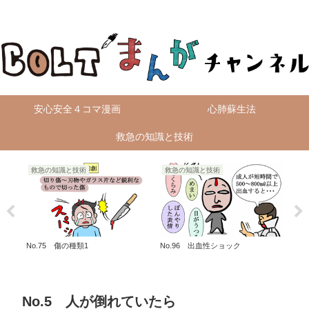
無料4コマ漫画を毎日配信！
安心安全４コマ漫画
心肺蘇生法
救急の知識と技術
救急の知識と技術
救急の知識と技術
救
日本
No.75 傷の種類1
No.96 出血性ショック
No
No.5 人が倒れていたら