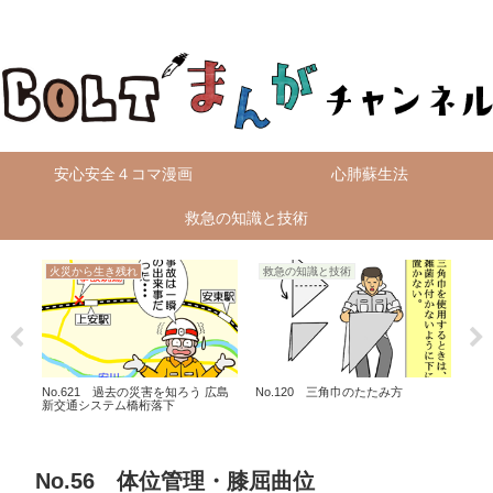
無料4コマ漫画を毎日配信！
安心安全４コマ漫画
心肺蘇生法
救急の知識と技術
火災から生き残れ
救急の知識と技術
レ
No.621 過去の災害を知ろう 広島
No.120 三角巾のたたみ方
No
新交通システム橋桁落下
No.56 体位管理・膝屈曲位