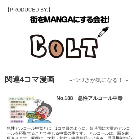
【PRODUCED BY:】
関連4コマ漫画
～つづきが気になる！～
No.188 急性アルコール中毒
救急の知識と技術
急性アルコール中毒とは、1コマ目のように、短時間に大量のアルコ
ールを摂取することで生じる中毒の事です。 アルコールは、脳を麻
痺させます。麻痺は、大脳・脳幹・中枢神経へと進み、呼吸機能や心