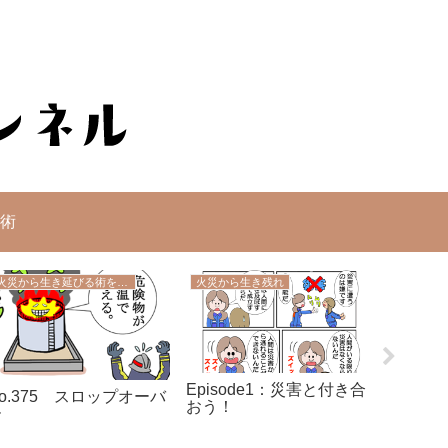
術
火災から生き延びる術を学ぼう
火災から生き残れ
救急の知
Episode1：災害と付き合
o.375 スロップオーバ
No.9
おう！
ー