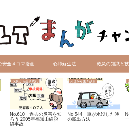
無料4コマ漫画を毎日配信！
心安全４コマ漫画
心肺蘇生法
救急の知識と技
火災から生き残れ
火災から生き残れ
No.610 過去の災害を知
No.544 車が水没した時
N
ろう 2005年福知山線脱
の脱出方法
線事故