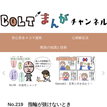
無料4コマ漫画を毎日配信！
安心安全４コマ漫画
心肺蘇生法
救急の知識と技術
救急の知識と技術
火災から生き残れ
Episode1：災害と付き合おう！
広島
No.96 出血性ショック
No
No.219 指輪が抜けないとき