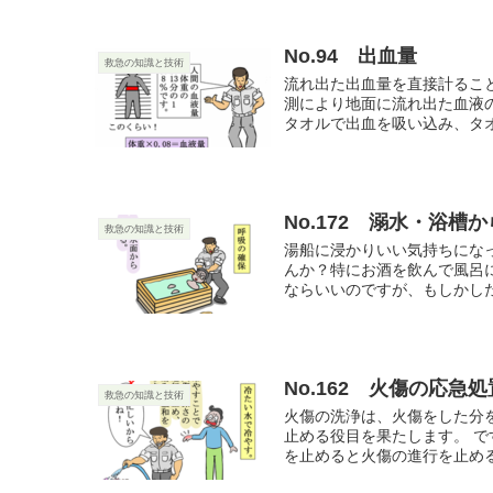
No.94 出血量
救急の知識と技術
流れ出た出血量を直接計るこ
測により地面に流れ出た血液の直
タオルで出血を吸い込み、タオル
No.172 溺水・浴槽
救急の知識と技術
湯船に浸かりいい気持ちにな
んか？特にお酒を飲んで風呂
ならいいのですが、もしかした
No.162 火傷の応急処
救急の知識と技術
火傷の洗浄は、火傷をした分
止める役目を果たします。 
を止めると火傷の進行を止めるこ