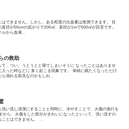
とはできません。しかし、ある程度の出血量は推測できます。 目
径が50cmの拡がりで200㎖、直径が1mで500㎖が目安です。
から血液...
からの救助
って、つい、うとうとと寝てしまいそうに なったことはありませ
に入った時などに 多く起こる現象です。 単純に眠たくなっただけ
ら溺れる前兆なのかもしれ...
置
を洗い流し清潔にすることと同時に、冷やすことで、火傷の進行を
ですから、火傷をした部分がきれいになったといって、洗い流すの
とはできません。 ...