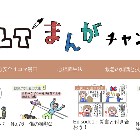
無料4コマ漫画を毎日配信！
心安全４コマ漫画
心肺蘇生法
救急の知識と技
救急の知識と技術
火災から生き残れ
Episode1：災害と付き合
ーバ
No.76 傷の種類2
N
おう！