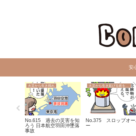
安
火災から生き残れ
火災から生き延びる術を学ぼう
の災害を知
No.615 過去の災害を知
No.375 スロップオ
通システム
ろう 日本航空羽田沖墜落
ー
事故