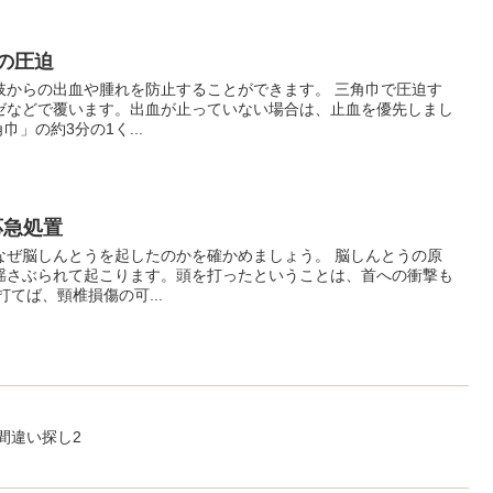
肢の圧迫
肢からの出血や腫れを防止することができます。 三角巾で圧迫す
ゼなどで覆います。出血が止っていない場合は、止血を優先しまし
巾」の約3分の1く...
応急処置
なぜ脳しんとうを起したのかを確かめましょう。 脳しんとうの原
揺さぶられて起こります。頭を打ったということは、首への衝撃も
てば、頸椎損傷の可...
・間違い探し2