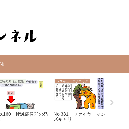
術
救急の知識と技術
レスキューテクニック
救急の知
o.160 挫滅症候群の発
No.381 ファイヤーマン
No.1
生
ズキャリー
方