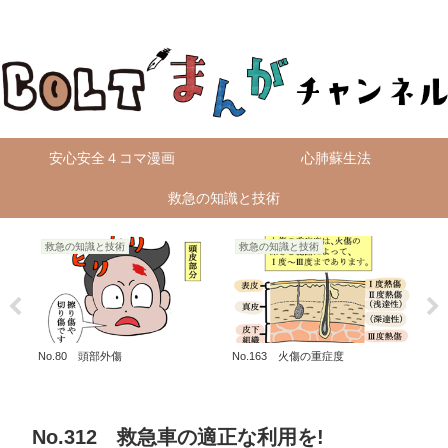
無料4コマ漫画を毎日配信！
安心安全４コマ漫画
心肺蘇生法
救急の知識と技術
救急の知識と技術
救急の知識と技術
火
Ep
広島
No.80 頭部外傷
No.163 火傷の重症度
No.312 救急車の適正な利用を!