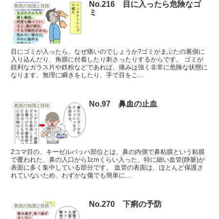
No.216 目に入ったら危険なゴ
救急の知識と技術
ミ
目にゴミが入ったら、なぜ痛いのでしょうか?ゴミがまぶたの裏側に
入り込んだり、角膜に付着したり刺さったりするからです。 ゴミが
鋭利なガラス片や鉄粉などであれば、痛みは強く非常に危険な状態に
なります。無理に瞬きをしたり、手で目をこ...
No.97 鼻血の止血
救急の知識と技術
2コマ目の、キーゼルバッハ部位とは、鼻の内側で鼻粘膜という粘膜
で覆われた、鼻の入口から1cmくらい入った、特に細い血管(静脈)が
表面に多く集中している部分です。 血管の表面は、ほとんど保護さ
れていないため、わずかな傷でも簡単に...
No.270 下痢の予防
救急の知識と技術