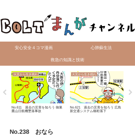
無料4コマ漫画を毎日配信！
安心安全４コマ漫画
心肺蘇生法
救急の知識と技術
火災から生き残れ
火災から生き残れ
レ
No.611 過去の災害を知ろう 御巣
No.621 過去の災害を知ろう 広島
No
鷹山日航機墜落事故
新交通システム橋桁落下
No.238 おなら