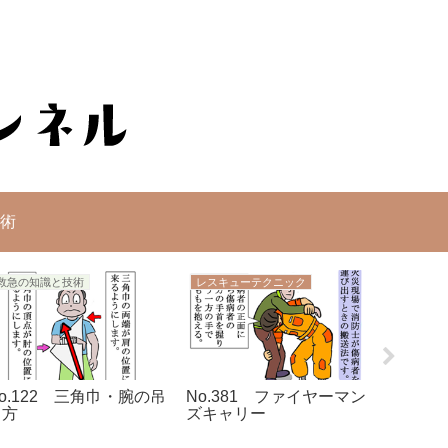
術
救急の知識と技術
レスキューテクニック
レスキュ
o.122 三角巾・腕の吊
No.381 ファイヤーマン
No.3
り方
ズキャリー
負い搬