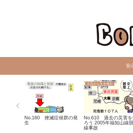
安
救急の知識と技術
火災から生き残れ
の重症度
No.160 挫滅症候群の発
No.610 過去の災害
生
ろう 2005年福知山線
線事故