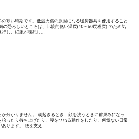
冬の寒い時期です。低温火傷の原因になる暖房器具を使用すること
傷の恐ろしいところは、比較的低い温度(40～50度程度) のため気
行し、細胞が壊死し...
るか分かりません。 朝起きるとき、顔を洗うときに前屈みになっ
を拾ったり持ち上げたり、腰をひねる動作をしたり、何気ない日常
ります。 腰を支え...