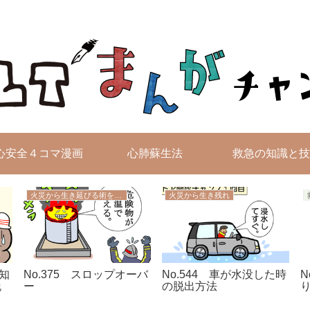
無料4コマ漫画を毎日配信！
心安全４コマ漫画
心肺蘇生法
救急の知識と技
火災から生き延びる術を学ぼう
火災から生き残れ
を知
No.375 スロップオーバ
No.544 車が水没した時
N
脱
ー
の脱出方法