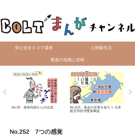
無料4コマ漫画を毎日配信！
安心安全４コマ漫画
心肺蘇生法
救急の知識と技術
救急の知識と技術
火災から生き残れ
救
出方法
No.93 身体内部からの出血
No.615 過去の災害を知ろう 日本
No
航空羽田沖墜落事故
No.252 7つの感覚