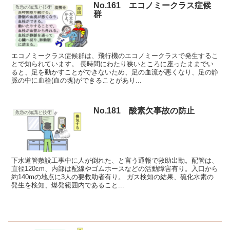
No.161 エコノミークラス症候
救急の知識と技術
群
エコノミークラス症候群は、飛行機のエコノミークラスで発生するこ
とで知られています。 長時間にわたり狭いところに座ったままでい
ると、足を動かすことができないため、足の血流が悪くなり、足の静
脈の中に血栓(血の塊)ができることがあり...
No.181 酸素欠事故の防止
救急の知識と技術
下水道管敷設工事中に人が倒れた、と言う通報で救助出動。配管は、
直径120cm、内部は配線やゴムホースなどの活動障害有り。入口から
約140mの地点に3人の要救助者有り。 ガス検知の結果、硫化水素の
発生を検知、爆発範囲内であること...