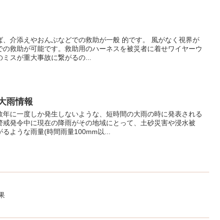
ば、介添えやおんぶなどでの救助が一般 的です。 風がなく視界が
での救助が可能です。救助用のハーネスを被災者に着せワイヤーウ
ミスが重大事故に繋がるの...
間大雨情報
数年に一度しか発生しないような、短時間の大雨の時に発表される
警戒発令中に現在の降雨がその地域にとって、土砂災害や浸水被
ような雨量(時間雨量100mm以...
果