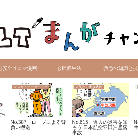
無料4コマ漫画を毎日配信！
心安全４コマ漫画
心肺蘇生法
救急の知識と技
レスキューテクニック
火災から生き残れ
No.387 ロープによる背
No.615 過去の災害を知
N
負い搬送
ろう 日本航空羽田沖墜落
事故