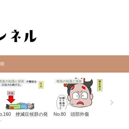
術
救急の知識と技術
救急の知識と技術
救急の知
o.160 挫滅症候群の発
No.80 頭部外傷
No.1
生
方