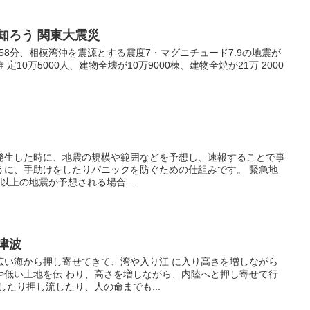
を知ろう 関東大震災
11時58分、相模湾沖を震源とする震度7・マグニチュード7.9の地震が
10万5000人、建物全壊が10万9000棟、建物全焼が21万 2000
発生した時に、地震の規模や範囲などを予想し、速報することで事
うに、手助けをしたりパニックを防ぐための仕組みです。 緊急地
以上の地震が予想される場合...
・津波
広い海から押し寄せてきて、湾や入り江 に入り高さを増しながら
や低い土地を伝 わり、高さを増しながら、内陸へと押し寄せて行
したり押し流したり、人の命までも...