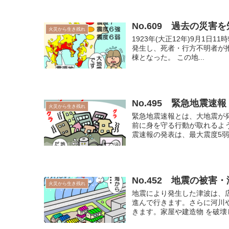
No.609 過去の災害
火災から生き残れ
1923年(大正12年)9月1日
発生し、死者・行方不明者が推 定
棟となった。 この地...
No.495 緊急地震速報
火災から生き残れ
緊急地震速報とは、大地震が
前に身を守る行動が取れるよ
震速報の発表は、最大震度5弱
No.452 地震の被害
火災から生き残れ
地震により発生した津波は、
進んで行きます。さらに河川
きます。家屋や建造物 を破壊