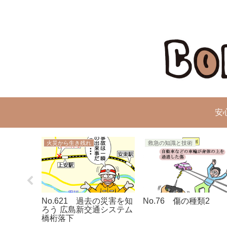
安
火災から生き残れ
救急の知識と技術
の重症度
No.621 過去の災害を知
No.76 傷の種類2
ろう 広島新交通システム
橋桁落下