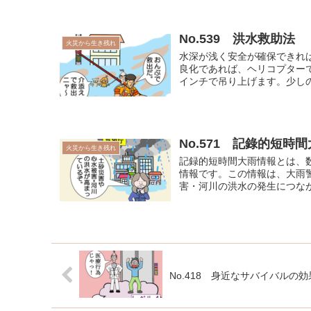
No.539 洪水救助法
火災から生き残れ
水深が浅く安全が確保できれ
良化であれば、ヘリコプター
インチで吊り上げます。少しの
No.571 記錄的短時
火災から生き残れ
記録的短時間大雨情報とは、
情報です。この情報は、大雨
害・河川の洪水の発生につながる
No.418 身近なサバイバルの効