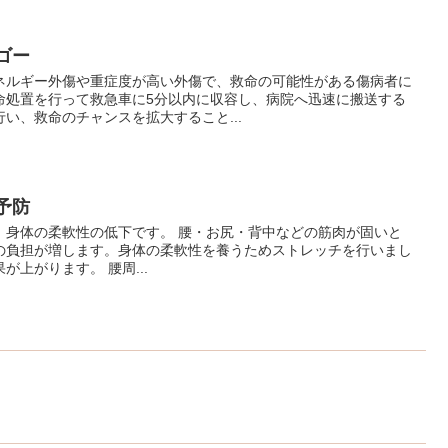
ドゴー
ネルギー外傷や重症度が高い外傷で、救命の可能性がある傷病者に
命処置を行って救急車に5分以内に収容し、病院へ迅速に搬送する
い、救命のチャンスを拡大すること...
の予防
、身体の柔軟性の低下です。 腰・お尻・背中などの筋肉が固いと
の負担が増します。身体の柔軟性を養うためストレッチを行いまし
上がります。 腰周...