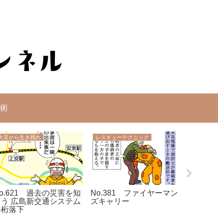
術
火災から生き残れ
レスキューテクニック
救急の知
o.621 過去の災害を知
No.381 ファイヤーマン
No.75
ろう 広島新交通システム
ズキャリー
橋桁落下