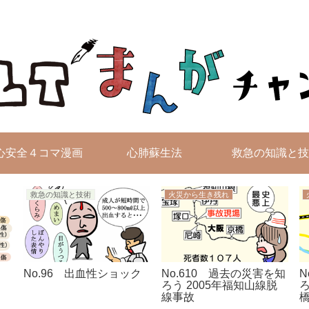
無料4コマ漫画を毎日配信！
心安全４コマ漫画
心肺蘇生法
救急の知識と技
救急の知識と技術
火災から生き残れ
No.96 出血性ショック
No.610 過去の災害を知
N
ろう 2005年福知山線脱
線事故