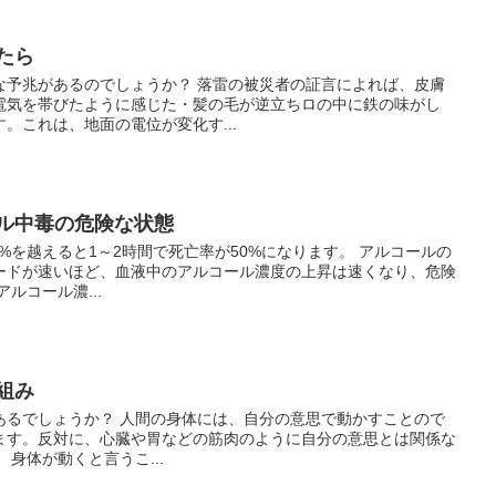
めたら
な予兆があるのでしょうか？ 落雷の被災者の証言によれば、皮膚
電気を帯びたように感じた・髪の毛が逆立ちロの中に鉄の味がし
。これは、地面の電位が変化す...
ール中毒の危険な状態
4%を越えると1～2時間で死亡率が50%になります。 アルコールの
ードが速いほど、血液中のアルコール濃度の上昇は速くなり、危険
ルコール濃...
仕組み
あるでしょうか？ 人間の身体には、自分の意思で動かすことので
ます。反対に、心臓や胃などの筋肉のように自分の意思とは関係な
身体が動くと言うこ...