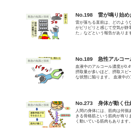
No.198 雷が鳴り始
救急の知識と技術
雷が落ちる直前は、どのよう
がビリビリと感じて空気が静
た」などという報告があります
No.189 急性アルコ
救急の知識と技術
血液中のアルコール濃度が0.
摂取量が多いほど、摂取スピ
な状態に陥ります。 血液中のア
No.273 身体が動く
救急の知識と技術
人間の身体には、筋肉は何個
きる骨格筋という筋肉が有り
く動いている筋肉もあります。 