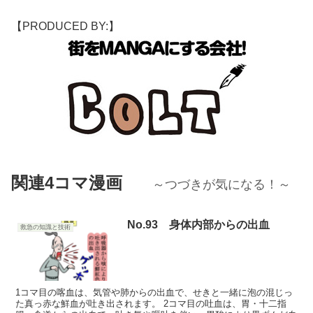
【PRODUCED BY:】
関連4コマ漫画
～つづきが気になる！～
No.93 身体内部からの出血
救急の知識と技術
1コマ目の喀血は、気管や肺からの出血で、せきと一緒に泡の混じっ
た真っ赤な鮮血が吐き出されます。 2コマ目の吐血は、胃・十二指