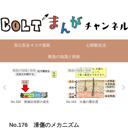
無料4コマ漫画を毎日配信！
安心安全４コマ漫画
心肺蘇生法
救急の知識と技術
救急の知識と技術
救急の知識と技術
火
No.160 挫滅症候群の発生
No.163 火傷の重症度
No
新交
No.176 凍傷のメカニズム