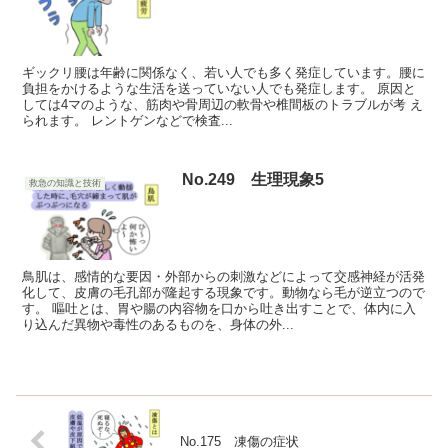
ギックリ腰は年齢に関係なく、若い人でも多く発症しています。腰に
負担をかけるような生活を送っていない人でも発症します。 原因と
しては4マのような、筋肉や骨周辺の軟骨や椎間板のトラブルが考 え
られます。 レントゲンなどで検査...
No.249 生理現象5
救急の知識と技術
鳥肌は、感情的な要因・外部からの刺激などによって交感神経が活発
化して、皮膚の毛孔部が隆起する現象です。動物なら毛が逆立つので
す。 嘔吐とは、胃や腸の内容物を口から吐き出すことで、体内に入
り込んだ異物や毒性のあるものを、身体の外...
No.175 凍傷の症状