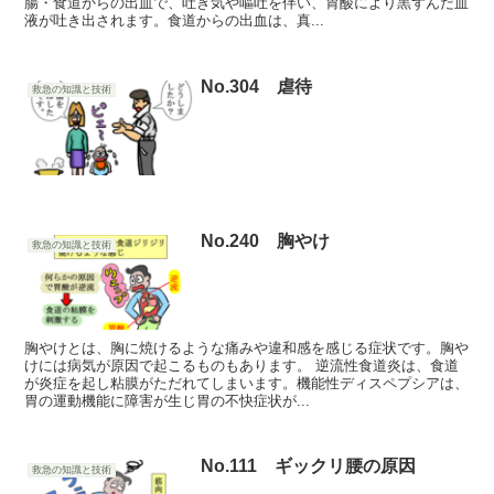
腸・食道からの出血で、吐き気や嘔吐を伴い、胃酸により黒ずんだ血
液が吐き出されます。食道からの出血は、真...
No.304 虐待
救急の知識と技術
No.240 胸やけ
救急の知識と技術
胸やけとは、胸に焼けるような痛みや違和感を感じる症状です。胸や
けには病気が原因で起こるものもあります。 逆流性食道炎は、食道
が炎症を起し粘膜がただれてしまいます。機能性ディスペプシアは、
胃の運動機能に障害が生じ胃の不快症状が...
No.111 ギックリ腰の原因
救急の知識と技術