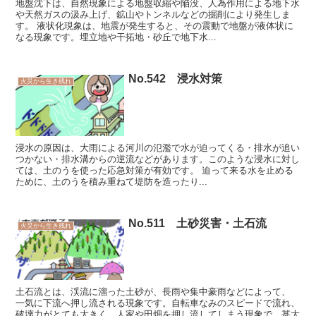
地盤沈下は、自然現象による地盤収縮や陥没、人為作用による地下水
や天然ガスの汲み上げ、鉱山やトンネルなどの掘削により発生しま
す。 液状化現象は、地震が発生すると、その震動で地盤が液体状に
なる現象です。埋立地や干拓地・砂丘で地下水...
No.542 浸水対策
火災から生き残れ
浸水の原因は、大雨による河川の氾濫で水が迫ってくる・排水が追い
つかない・排水溝からの逆流などがあります。このような浸水に対し
ては、土のうを使った応急対策が有効です。 迫って来る水を止める
ために、土のうを積み重ねて堤防を造ったり...
No.511 土砂災害・土石流
火災から生き残れ
土石流とは、渓流に溜った土砂が、長雨や集中豪雨などによって、
一気に下流へ押し流される現象です。自転車なみのスピードで流れ、
破壊力がとても大きく、人家や田畑を押し流してしまう現象で、甚大