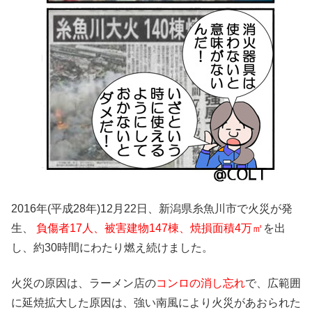
2016年(平成28年)12月22日、新潟県糸魚川市で火災が発
生、
負傷者17人、被害建物147棟、焼損面積4万㎡
を出
し、約30時間にわたり燃え続けました。
火災の原因は、ラーメン店の
コンロの消し忘れ
で、広範囲
に延焼拡大した原因は、強い南風により火災があおられた