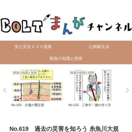
無料4コマ漫画を毎日配信！
安心安全４コマ漫画
心肺蘇生法
救急の知識と技術
救急の知識と技術
救急の知識と技術
火
御巣
No.163 火傷の重症度
No.122 三角巾・腕の吊り方
No
新交
No.619 過去の災害を知ろう 糸魚川大規