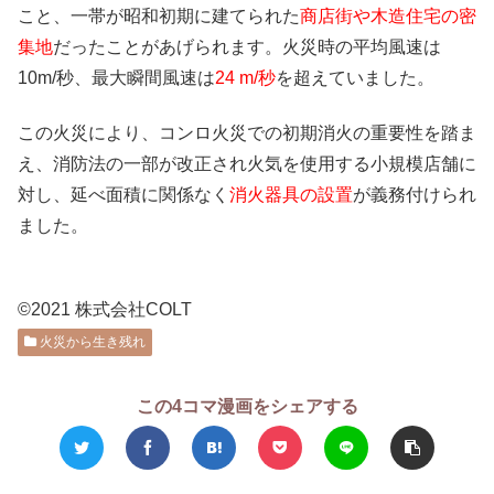
こと、一帯が昭和初期に建てられた
商店街や木造住宅の密
集地
だったことがあげられます。火災時の平均風速は
10m/秒、最大瞬間風速は
24 m/秒
を超えていました。
この火災により、コンロ火災での初期消火の重要性を踏ま
え、消防法の一部が改正され火気を使用する小規模店舗に
対し、延べ面積に関係なく
消火器具の設置
が義務付けられ
ました。
©2021 株式会社COLT
火災から生き残れ
この4コマ漫画をシェアする