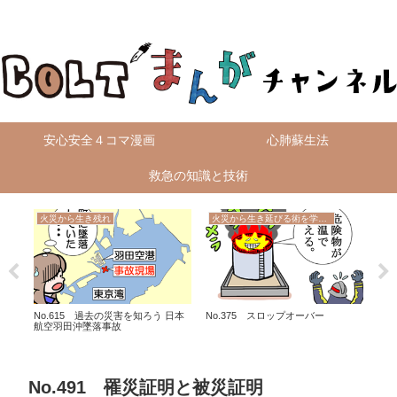
無料4コマ漫画を毎日配信！
安心安全４コマ漫画
心肺蘇生法
救急の知識と技術
火災から生き残れ
火災から生き延びる術を学ぼう
救
搬送
No.615 過去の災害を知ろう 日本
No.375 スロップオーバー
No
航空羽田沖墜落事故
No.491 罹災証明と被災証明