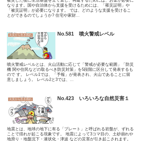
被災した後に生活基盤を立て直し、再建するためには、お金が必要に
なります。国や自治体から支援を受けるためには、「罹災証明」や
「被災証明」が必要になります。 では、どのような支援を受けるこ
とができるのでしょうか? 住宅や家財...
No.581 噴火警戒レベル
火災から生き残れ
噴火警戒レベルとは、火山活動に応じて「警戒が必要な範囲」「防災
機 関や住民などの取るべき防災対策」を5段階に区分して発表するも
ので す。 レベル1では、「予報」が発表され、火山であることに留
意しましょう。 レベル2と3では、...
No.423 いろいろな自然災害１
火災から生き残れ
地震とは、地球の地下に有る「プレート」と呼ばれる岩盤が、ずれる
ことで揺れが起こる現象です。 地震によって3コマ目の、土砂崩れや
地滑り・地盤沈下・液状化・津波 などの災害が引き起こされます。