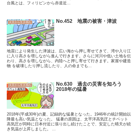
台風とは、フィリピンから赤道近...
No.452 地震の被害・津波
火災から生き残れ
地震により発生した津波は、広い海から押し寄せてきて、湾や入り江
に入り高さを増しながら進んで行きます。さらに河川や低い土地を伝
わり、高さを増しながら、内陸へと押し寄せて行きます。家屋や建造
物 を破壊したり押し流したり、人の命までも...
No.630 過去の災害を知ろう
火災から生き残れ
2018年の猛暑
2018年(平成30年)の夏、記録的な猛暑となった。1946年の統計開始以
降最も高い気温となった。 猛暑の原因は、太平洋高気圧とチベット
高気圧が同時に日本付近に張り出し続けたことで、安定した晴天が続
き気温が上昇しました。 ...