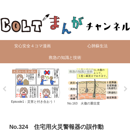
無料4コマ漫画を毎日配信！
安心安全４コマ漫画
心肺蘇生法
救急の知識と技術
火災から生き残れ
救急の知識と技術
救
Episode1：災害と付き合おう！
No.163 火傷の重症度
No
No.324 住宅用火災警報器の誤作動