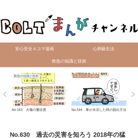
無料4コマ漫画を毎日配信！
安心安全４コマ漫画
心肺蘇生法
救急の知識と技術
救急の知識と技術
火災から生き残れ
救
No.163 火傷の重症度
No.544 車が水没した時の脱出方法
No
No.630 過去の災害を知ろう 2018年の猛