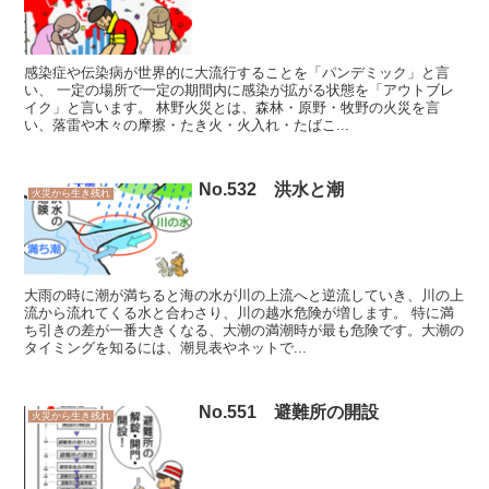
感染症や伝染病が世界的に大流行することを「パンデミック」と言
い、 一定の場所で一定の期間内に感染が拡がる状態を「アウトブレ
イク」と言います。 林野火災とは、森林・原野・牧野の火災を言
い、落雷や木々の摩擦・たき火・火入れ・たばこ...
No.532 洪水と潮
火災から生き残れ
大雨の時に潮が満ちると海の水が川の上流へと逆流していき、川の上
流から流れてくる水と合わさり、川の越水危険が増します。 特に満
ち引きの差が一番大きくなる、大潮の満潮時が最も危険です。大潮の
タイミングを知るには、潮見表やネットで...
No.551 避難所の開設
火災から生き残れ