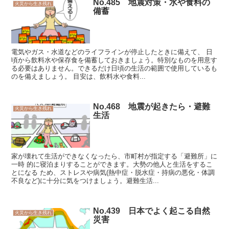
No.485 地震対策・水や食料の
火災から生き残れ
備蓄
電気やガス・水道などのライフラインが停止したときに備えて、 日
頃から飲料水や保存食を備蓄しておきましょう。特別なものを用意す
る必要はありません。できるだけ日頃の生活の範囲で使用しているも
のを備えましょう。 目安は、飲料水や食料...
No.468 地震が起きたら・避難
火災から生き残れ
生活
家が壊れて生活ができなくなったら、市町村が指定する「避難所」に
一時 的に寝泊まりすることができます。大勢の他人と生活をするこ
とになる ため、ストレスや病気(熱中症・脱水症・持病の悪化・体調
不良など)に十分に気をつけましょう。避難生活...
No.439 日本でよく起こる自然
火災から生き残れ
災害