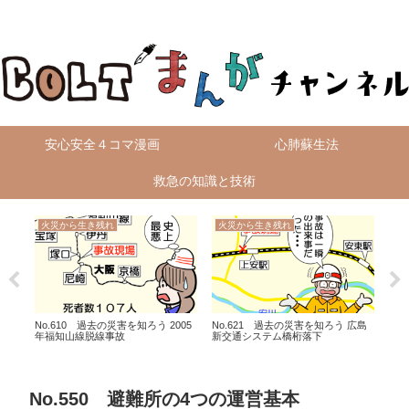
無料4コマ漫画を毎日配信！
安心安全４コマ漫画
心肺蘇生法
救急の知識と技術
火災から生き残れ
火災から生き残れ
火
No.610 過去の災害を知ろう 2005
No.621 過去の災害を知ろう 広島
No
年福知山線脱線事故
新交通システム橋桁落下
航空
No.550 避難所の4つの運営基本