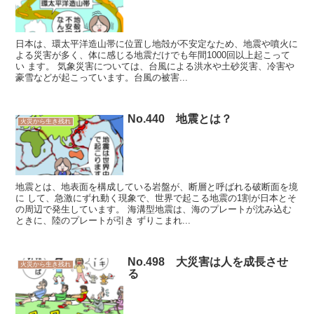
日本は、環太平洋造山帯に位置し地殻が不安定なため、地震や噴火に
よる災害が多く、体に感じる地震だけでも年間1000回以上起こって
い ます。 気象災害については、台風による洪水や土砂災害、冷害や
豪雪などが起こっています。台風の被害...
No.440 地震とは？
火災から生き残れ
地震とは、地表面を構成している岩盤が、断層と呼ばれる破断面を境
に して、急激にずれ動く現象で、世界で起こる地震の1割が日本とそ
の周辺で発生しています。 海溝型地震は、海のプレートが沈み込む
ときに、陸のプレートが引き ずりこまれ...
No.498 大災害は人を成長させ
火災から生き残れ
る