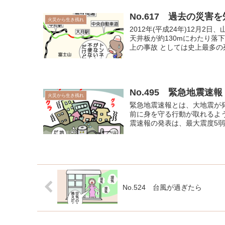
No.617 過去の災
火災から生き残れ
2012年(平成24年)12月
天井板が約130mにわたり落
上の事故 としては史上最多の死
No.495 緊急地震速報
火災から生き残れ
緊急地震速報とは、大地震が
前に身を守る行動が取れるよ
震速報の発表は、最大震度5弱
No.524 台風が過ぎたら