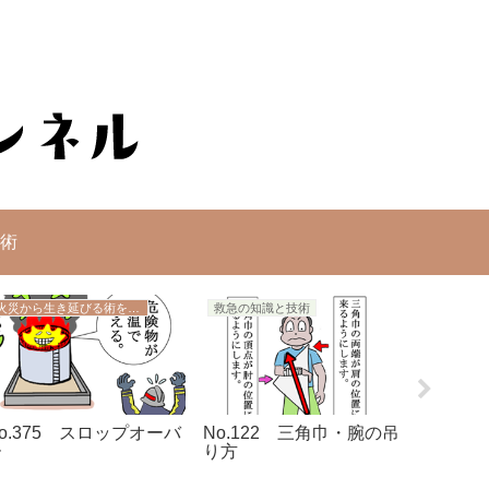
術
火災から生き延びる術を学ぼう
救急の知識と技術
救急の知
o.375 スロップオーバ
No.122 三角巾・腕の吊
No.1
ー
り方
生