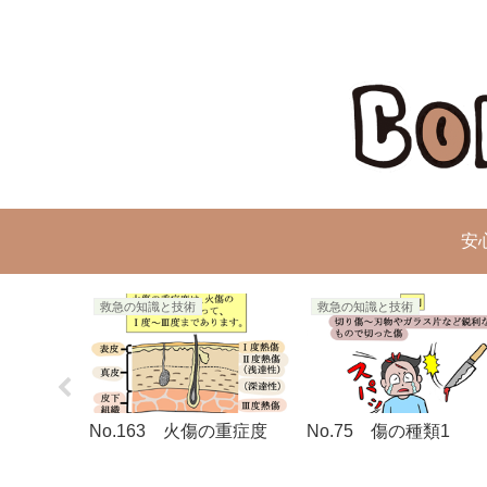
安
救急の知識と技術
救急の知識と技術
の災害を知
No.163 火傷の重症度
No.75 傷の種類1
知山線脱