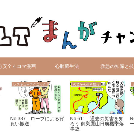
無料4コマ漫画を毎日配信！
心安全４コマ漫画
心肺蘇生法
救急の知識と技
レスキューテクニック
火災から生き残れ
No.387 ロープによる背
No.611 過去の災害を知
N
負い搬送
ろう 御巣鷹山日航機墜落
事故