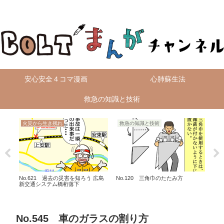
無料4コマ漫画を毎日配信！
安心安全４コマ漫画
心肺蘇生法
救急の知識と技術
火災から生き残れ
救急の知識と技術
救
No.621 過去の災害を知ろう 広島
No.120 三角巾のたたみ方
No
新交通システム橋桁落下
No.545 車のガラスの割り方