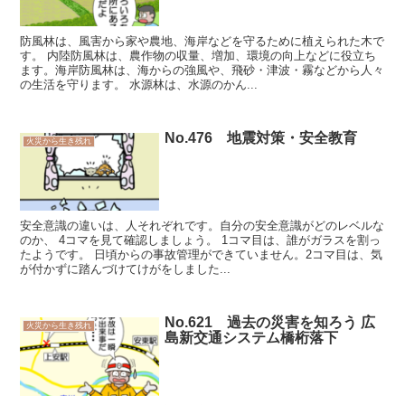
防風林は、風害から家や農地、海岸などを守るために植えられた木で
す。 内陸防風林は、農作物の収量、増加、環境の向上などに役立ち
ます。海岸防風林は、海からの強風や、飛砂・津波・霧などから人々
の生活を守ります。 水源林は、水源のかん...
No.476 地震対策・安全教育
火災から生き残れ
安全意識の違いは、人それぞれです。自分の安全意識がどのレベルな
のか、 4コマを見て確認しましょう。 1コマ目は、誰がガラスを割っ
たようです。 日頃からの事故管理ができていません。2コマ目は、気
が付かずに踏んづけてけがをしました...
No.621 過去の災害を知ろう 広
火災から生き残れ
島新交通システム橋桁落下