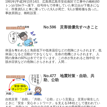
1991年(平成3年)3月14日、広島県広島市安佐南区で工事中の橋桁(60
トン)が10m下へ落下、信号待ちで停車していた車11台が下敷きにな
り、作業員5人と車に乗っていた9人が死亡、9人が重軽傷を負った。
事故原因は、橋桁設置...
No.596 災害後優先すべきこと
火災から生き残れ
体温を奪われると免疫低下や低体温症などの危険にさらされます。低
体温になると活動ができなくなり、生命の危機にさらされます。 人
間の身体の60%は水でできています。この水が失われると熱中症 や
脱水症状などの危険にさらされます。人間...
No.477 地震対策・自助、共
火災から生き残れ
助、公助
自然災害 「自助」「共助」「公助」という言葉は、災害が発生した
ときに「安全・安心ネットワーク」を支える3本柱として使われてい
ます。 自助とは、自分の力で生き延びるための最低限の行動です。