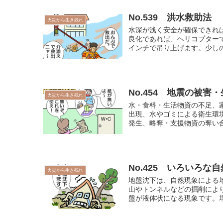
No.539 洪水救助法
火災から生き残れ
水深が浅く安全が確保できれ
良化であれば、ヘリコプター
インチで吊り上げます。少しの
No.454 地震の被害
火災から生き残れ
水・食料・生活物資の不足、
出現、水やゴミによる衛生環
発生、略奪・支援物資の奪い合
No.425 いろいろな
火災から生き残れ
地盤沈下は、自然現象による
山やトンネルなどの掘削によ
盤が液体状になる現象です。埋