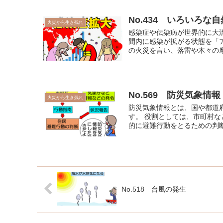
No.434 いろいろな
火災から生き残れ
感染症や伝染病が世界的に大
間内に感染が拡がる状態を「
の火災を言い、落雷や木々の摩
No.569 防災気象情報
火災から生き残れ
防災気象情報とは、国や都道
す。 役割としては、市町村
的に避難行動をとるための判断
No.518 台風の発生