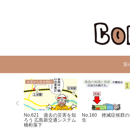
安
火災から生き残れ
救急の知識と技術
性ショック
No.621 過去の災害を知
No.160 挫滅症候群
ろう 広島新交通システム
生
橋桁落下