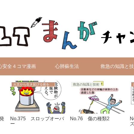
無料4コマ漫画を毎日配信！
心安全４コマ漫画
心肺蘇生法
救急の知識と技
火災から生き延びる術を学ぼう
救急の知識と技術
の発
No.375 スロップオーバ
No.76 傷の種類2
N
ー