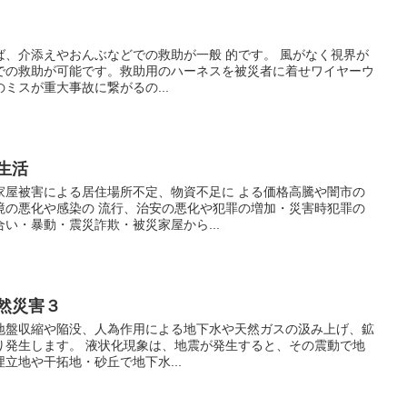
ば、介添えやおんぶなどでの救助が一般 的です。 風がなく視界が
での救助が可能です。救助用のハーネスを被災者に着せワイヤーウ
ミスが重大事故に繋がるの...
・生活
家屋被害による居住場所不定、物資不足に よる価格高騰や闇市の
境の悪化や感染の 流行、治安の悪化や犯罪の増加・災害時犯罪の
い・暴動・震災詐欺・被災家屋から...
自然災害３
地盤収縮や陥没、人為作用による地下水や天然ガスの汲み上げ、鉱
り発生します。 液状化現象は、地震が発生すると、その震動で地
立地や干拓地・砂丘で地下水...