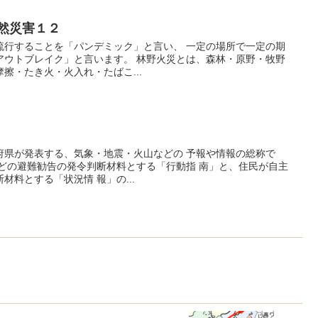
自然災害１２
流行することを「パンデミック」と言い、 一定の場所で一定の期
アウトブレイク」と言います。 林野火災とは、森林・原野・牧野
擦・たき火・火入れ・たばこ...
府県が発表する、気象・地震・火山などの 予報や情報の総称で
などの避難勧告の発令判断材料とする「行動指 南」と、住民が自主
材料とする「状況情 報」の...