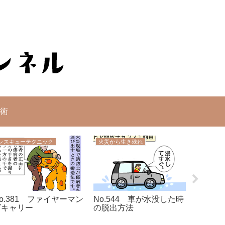
術
レスキューテクニック
火災から生き残れ
火災から
o.381 ファイヤーマン
No.544 車が水没した時
No.6
ズキャリー
の脱出方法
ろう 2
線事故