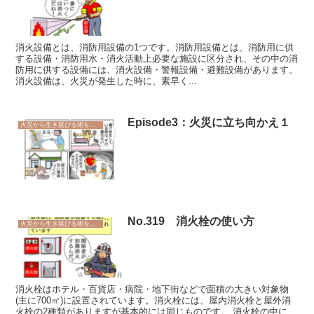
消火設備とは、消防用設備の1つです。消防用設備とは、消防用に供
する設備・消防用水・消火活動上必要な施設に区分され、その中の消
防用に供する設備には、消火設備・警報設備・避難設備があります。
消火設備は、火災が発生した時に、素早く...
Episode3：火災に立ち向かえ１
火災から生き延びる術を学ぼう
No.319 消火栓の使い方
火災から生き延びる術を学ぼう
消火栓はホテル・百貨店・病院・地下街などで面積の大きい対象物
(主に700㎡)に設置されています。消火栓には、屋内消火栓と屋外消
火栓の2種類がありますが基本的には同じものです。 消火栓の中に