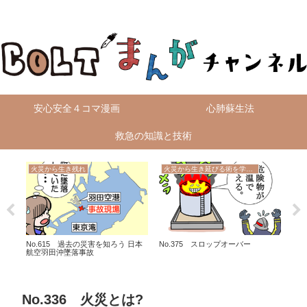
無料4コマ漫画を毎日配信！
安心安全４コマ漫画
心肺蘇生法
救急の知識と技術
火災から生き残れ
火災から生き延びる術を学ぼう
救
ャリー
No.615 過去の災害を知ろう 日本
No.375 スロップオーバー
No
航空羽田沖墜落事故
No.336 火災とは?