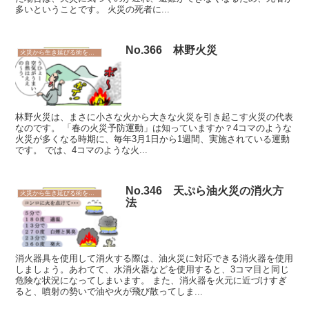
多いということです。 火災の死者に...
No.366 林野火災
火災から生き延びる術を学ぼう
林野火災は、まさに小さな火から大きな火災を引き起こす火災の代表
なのです。 「春の火災予防運動」は知っていますか？4コマのような
火災が多くなる時期に、毎年3月1日から1週間、実施されている運動
です。 では、4コマのような火...
No.346 天ぷら油火災の消火方
火災から生き延びる術を学ぼう
法
消火器具を使用して消火する際は、油火災に対応できる消火器を使用
しましょう。あわてて、水消火器などを使用すると、3コマ目と同じ
危険な状況になってしまいます。 また、消火器を火元に近づけすぎ
ると、噴射の勢いで油や火が飛び散ってしま...