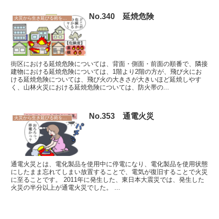
No.340 延焼危険
火災から生き延びる術を学ぼう
街区における延焼危険については、背面・側面・前面の順番で、隣接
建物における延焼危険については、1階より2階の方が、飛び火にお
ける延焼危険については、飛び火の大きさが大きいほど延焼しやす
く、山林火災における延焼危険については、防火帯の...
No.353 通電火災
火災から生き延びる術を学ぼう
通電火災とは、電化製品を使用中に停電になり、電化製品を使用状態
にしたまま忘れてしまい放置することで、電気が復旧することで火災
に至ることです。 2011年に発生した、東日本大震災では、発生した
火災の半分以上が通電火災でした。 ...