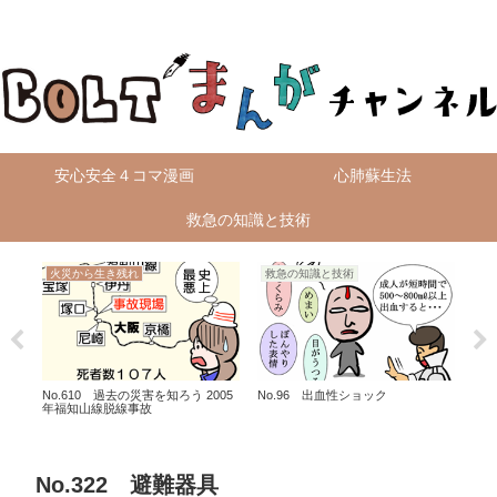
無料4コマ漫画を毎日配信！
安心安全４コマ漫画
心肺蘇生法
救急の知識と技術
火災から生き残れ
救急の知識と技術
火
No.610 過去の災害を知ろう 2005
No.96 出血性ショック
No
年福知山線脱線事故
新交
No.322 避難器具