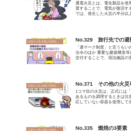
通電火災とは、電化製品を使
置することで、電気が復旧する
では、発生した火災の半分以上が
No.329 旅行先での避
火災から生き延びる術を学ぼう
「適マーク制度」と言うもい
法令のほか 重要な建築構造
交付することで、宿泊施設の安
No.371 その他の火災
火災から生き延びる術を学ぼう
1コマ目の火災は、正式には
あるものを調理するときは注
応していない容器を使用して出
No.335 燃焼の3要素
火災から生き延びる術を学ぼう