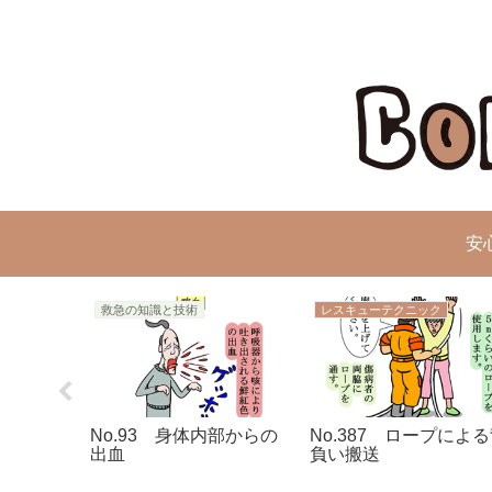
安
救急の知識と技術
レスキューテクニック
傷
No.93 身体内部からの
No.387 ロープによ
出血
負い搬送