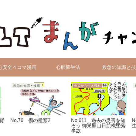
無料4コマ漫画を毎日配信！
心安全４コマ漫画
心肺蘇生法
救急の知識と技
救急の知識と技術
火災から生き残れ
る背
No.76 傷の種類2
No.611 過去の災害を知
N
ろう 御巣鷹山日航機墜落
事故