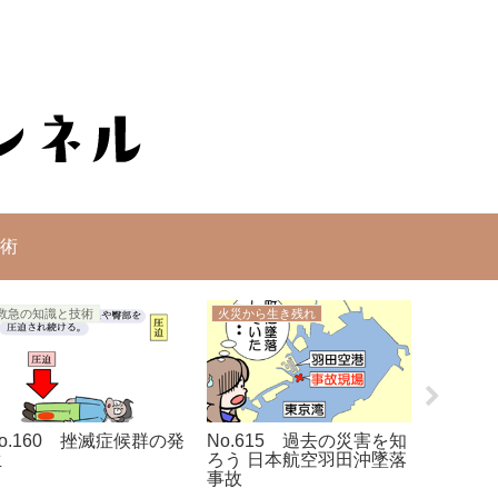
術
救急の知識と技術
火災から生き残れ
火災から
o.160 挫滅症候群の発
No.615 過去の災害を知
No.6
生
ろう 日本航空羽田沖墜落
ろう 2
事故
線事故