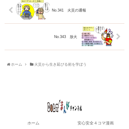
No.341 火災の通報
No.343 放火
ホーム
火災から生き延びる術を学ぼう
ホーム
安心安全４コマ漫画