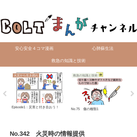
無料4コマ漫画を毎日配信！
安心安全４コマ漫画
心肺蘇生法
救急の知識と技術
火災から生き残れ
救急の知識と技術
Episode1：災害と付き合おう！
No.75 傷の種類1
No
No.342 火災時の情報提供