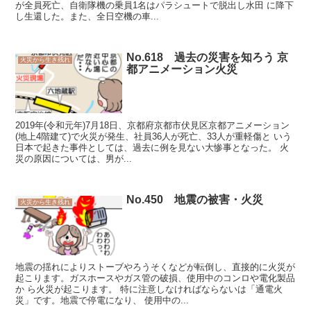
が全員死亡、自衛隊機の乗員1名はパラシュートで脱出し水田 に降下
し生還した。また、全日空機の車...
No.618 過去の災害を知ろう 京
火災から生き残れ
都アニメーション火災
2019年(令和元年)7月18日、京都府京都市伏見区京都アニメーション
(地上4階建て)で火災が発生、社員36人が死亡、33人が重軽傷と いう
日本で起きた事件としては、過去に例を見ない大惨事となった。 火
災の原因については、男が...
No.450 地震の被害・火災
火災から生き残れ
地震の揺れによりストーブやろうそくなどが転倒し、直接的に火災が
起こります。ガスホースやガス管の破損、使用中のコンロや電化製品
か ら火災が起こります。 特に注意しなければならないは「通電火
災」です。地震で停電になり、 使用中の...