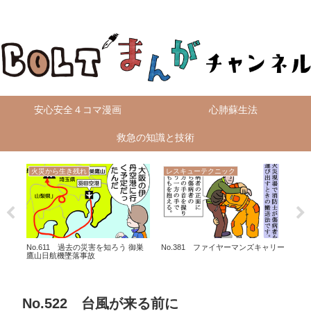
無料4コマ漫画を毎日配信！
安心安全４コマ漫画
心肺蘇生法
救急の知識と技術
火災から生き残れ
レスキューテクニック
救
広島
No.611 過去の災害を知ろう 御巣
No.381 ファイヤーマンズキャリー
No
鷹山日航機墜落事故
No.522 台風が来る前に