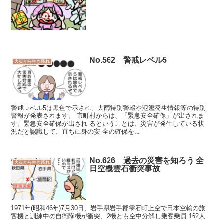
No.562 警戒レベル5
火災から生き残れ
警戒レベル5は黒色で示され、大雨特別警報や氾濫発生情報等の特別
警報が発表されます。 市町村からは、「緊急安全確保」が出されま
す。緊急安全確保が出され るということは、災害が発生している状
況だと認識して、直ちに身の安 全の確保を...
No.626 過去の災害を知ろう 全
火災から生き残れ
日空機雲石衝突事故
1971年(昭和46年)7月30日、岩手県岩手郡雫石町上空で日本空輸の旅
客機と訓練中の自衛隊機が衝突、2機とも空中分解し乗客乗員 162人