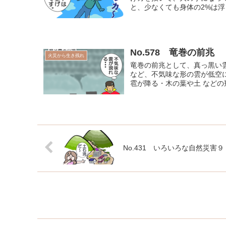
と、少なくても身体の2%は浮
No.578 竜巻の前兆
火災から生き残れ
竜巻の前兆として、真っ黒い
など、不気味な形の雲が低空
雹が降る・木の葉や土 などの
No.431 いろいろな自然災害９