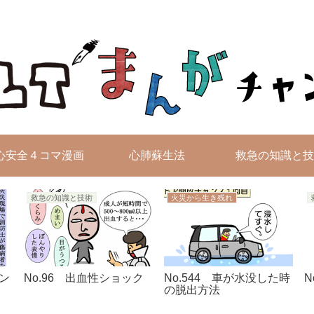
無料4コマ漫画を毎日配信！
心安全４コマ漫画
心肺蘇生法
救急の知識と技
救急の知識と技術
火災から生き残れ
マン
No.96 出血性ショック
No.544 車が水没した時
N
の脱出方法