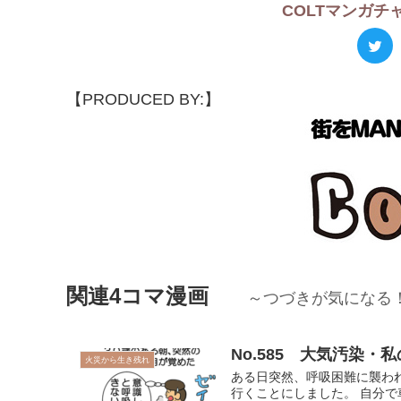
COLTマンガ
【PRODUCED BY:】
関連4コマ漫画
～つづきが気になる
No.585 大気汚染・
火災から生き残れ
ある日突然、呼吸困難に襲わ
行くことにしました。 自分