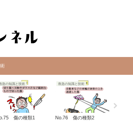
術
救急の知識と技術
救急の知識と技術
レスキュ
o.75 傷の種類1
No.76 傷の種類2
No.3
負い搬