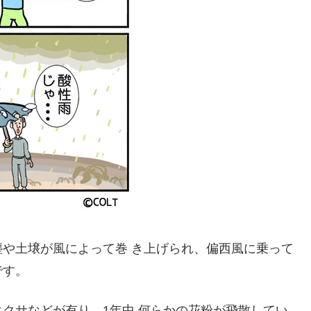
や土壌が風によって巻 き上げられ、偏西風に乗って
です。
クサなどが有り、1年中 何らかの花粉が飛散してい