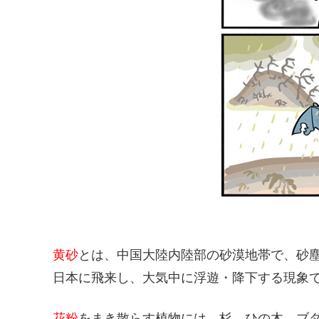
黄砂
とは、中国大陸内陸部の砂漠地帯で、砂塵
日本に飛来し、大気中に浮遊・降下する現象
花粉
をまき散らす植物には、杉、ひの木、ブタ