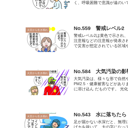
く、呼吸困難で意識が遠のいてい
No.559 警戒レベル2
火災から生き残れ
警戒レベル2は黄色で示され、
注意報などの注意報が発表さ
で災害が想定されている区域や
No.584 大気汚染の影
火災から生き残れ
大気汚染は、様々な形で自然
PM2.5・健康被害などがあ
に溶け込ん だものです。 光化
No.543 水に落ちたら
火災から生き残れ
足が届かない水深だと、無理
げカを抜いて、大の字になっ