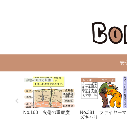
安
救急の知識と技術
レスキューテクニック
巾のたたみ
No.163 火傷の重症度
No.381 ファイヤー
ズキャリー