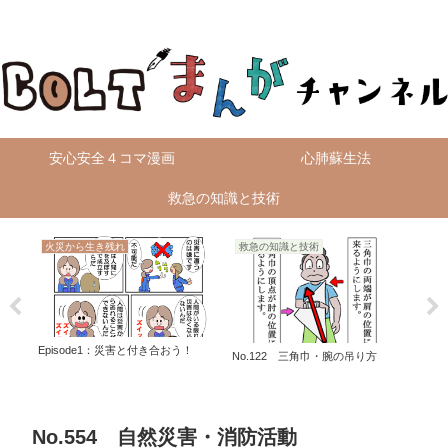
無料4コマ漫画を毎日配信！
安心安全４コマ漫画
心肺蘇生法
救急の知識と技術
火災から生き残れ
救急の知識と技術
火
Episode1：災害と付き合おう！
No.122 三角巾・腕の吊り方
No
鷹山
No.554 自然災害・消防活動