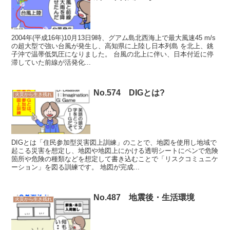
2004年(平成16年)10月13日9時、グアム島北西海上で最大風速45 m/s
の超大型で強い台風が発生し、高知県に上陸し日本列島 を北上、銚
子沖で温帯低気圧になりました。 台風の北上に伴い、日本付近に停
滞していた前線が活発化...
No.574 DIGとは?
火災から生き残れ
DIGとは「住民参加型災害図上訓練」のことで、地図を使用し地域で
起こる災害を想定し、地図や地図上にかける透明シートにペンで危険
箇所や危険の種類などを想定して書き込むことで「リスクコミュニケ
ーション」を図る訓練です。 地図が完成...
No.487 地震後・生活環境
火災から生き残れ