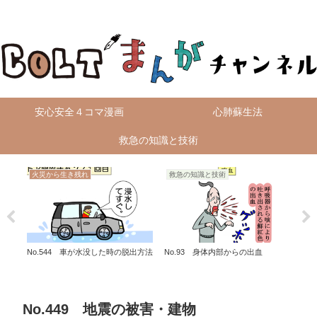
無料4コマ漫画を毎日配信！
安心安全４コマ漫画
心肺蘇生法
救急の知識と技術
火災から生き残れ
救急の知識と技術
火
No.544 車が水没した時の脱出方法
No.93 身体内部からの出血
No
年福
No.449 地震の被害・建物