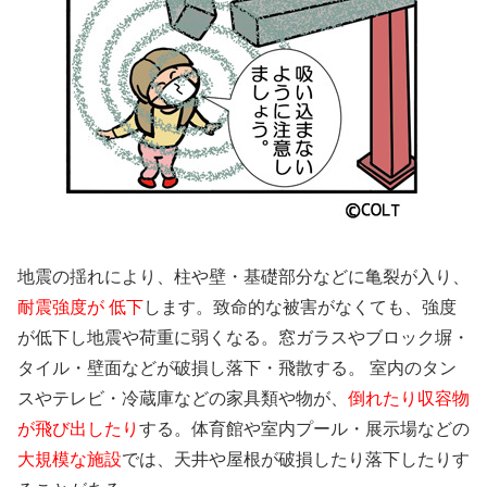
地震の揺れにより、柱や壁・基礎部分などに亀裂が入り、
耐震強度が 低下
します。致命的な被害がなくても、強度
が低下し地震や荷重に弱くな
る。窓ガラスやブロック塀・
タイル・壁面などが破損し落下・飛散する。 室内のタン
スやテレビ・冷蔵庫などの家具類や物が、
倒れたり収容物
が飛び出したり
する。体育館や室内プール・展示場などの
大規模な施設
では、天井や屋根が破損したり落下したりす