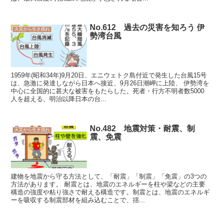
No.612 過去の災害を知ろう 伊
火災から生き残れ
勢湾台風
1959年(昭和34年)9月20日、エニウェトク島付近で発生した台風15号
は、急激に発達しながら日本へ接近、9月26日潮岬に上陸、 伊勢湾を
中心に全国的に甚大な被害をもたらした。死者・行方不明者数5000
人を超える、明治以降日本の台...
No.482 地震対策・耐震、制
火災から生き残れ
震、免震
建物を地震から守る方法として、「耐震」「制震」「免震」の3つの
方法があります。 耐震とは、地震のエネルギーを柱や梁などの主要
構造の強度や粘り強さで耐える構造です。制震とは、地震のエネルギ
ーを吸収する制震部材を組み込むことで、揺...