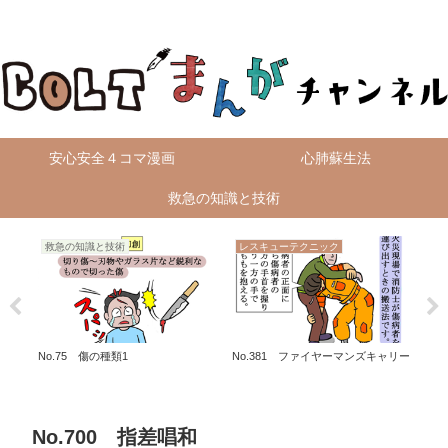
無料4コマ漫画を毎日配信！
安心安全４コマ漫画
心肺蘇生法
救急の知識と技術
救急の知識と技術
レスキューテクニック
救
No.75 傷の種類1
No.381 ファイヤーマンズキャリー
No
No.700 指差唱和