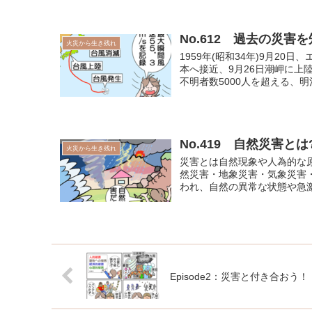
No.612 過去の災害
火災から生き残れ
1959年(昭和34年)9月2
本へ接近、9月26日潮岬に上
不明者数5000人を超える、明治
No.419 自然災害とは
火災から生き残れ
災害とは自然現象や人為的な
然災害・地象災害・気象災害
われ、自然の異常な状態や急激
Episode2：災害と付き合おう！