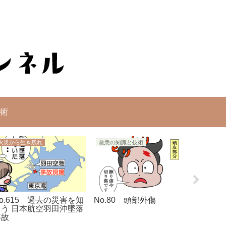
術
火災から生き残れ
救急の知識と技術
o.615 過去の災害を知
No.80 頭部外傷
No.3
ろう 日本航空羽田沖墜落
ー
事故