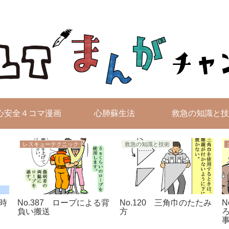
無料4コマ漫画を毎日配信！
心安全４コマ漫画
心肺蘇生法
救急の知識と技
レスキューテクニック
救急の知識と技術
た時
No.387 ロープによる背
No.120 三角巾のたたみ
N
負い搬送
方