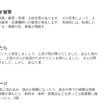
らす被害
暴風・豪雨・高潮・土砂災害があります。 その災害によって、人
信被害・交通機関への被害が発生します。 具体的には、転倒した
る・屋根や瓦、看板が飛散す...
したら
ていたと想定しましょう。上流で雨が降りだしました。あなた達の
ん。 上流のダムが放流のためサイレンを鳴らしました。 ダムの関
ました。しかし、あなた達...
メージ
一気に流れ込み、脱出が困難になったり、徒歩や車での避難は危険
 避難が遅れたら、飲料水・食料・貴重品などを持って上階避難に備
たら、2階...