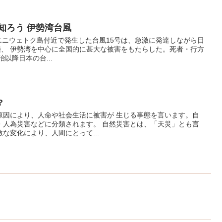
を知ろう 伊勢湾台風
0日、エニウェトク島付近で発生した台風15号は、急激に発達しながら日
陸、 伊勢湾を中心に全国的に甚大な被害をもたらした。死者・行方
以降日本の台...
?
原因により、人命や社会生活に被害が 生じる事態を言います。自
・人為災害などに分類されます。 自然災害とは、「天災」とも言
な変化により、人間にとって...