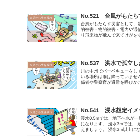
No.521 台風がもた
火災から生き残れ
台風がもたらす災害として、
的被害・物的被害・電力や通
り飛来物が飛んで来てけがをす
No.537 洪水で孤立
火災から生き残れ
川の中州でバーベキューをし
いる場所は雨は降っていませ
係者や警察官が避難を呼びかけ
No.541 浸水想定イ
火災から生き残れ
浸水0.5mでは、地下へ水が
になります。 浸水3mでは、
えましょう。 浸水3m以上になっ