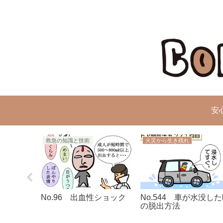
安
ク
救急の知識と技術
火災から生き残れ
イヤーマン
No.96 出血性ショック
No.544 車が水没し
の脱出方法