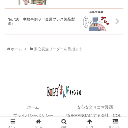
No.720 事故事例６（金属プレス製品製
造）
ホーム
安心安全リーダーを目指そう
ホーム
安心安全４コマ漫画
プライバシーポリシー
街をMANGAにする会社 COLT
© 2021 COLTマンガチャンネル.
メニュー
ホーム
検索
トップ
サイドバー