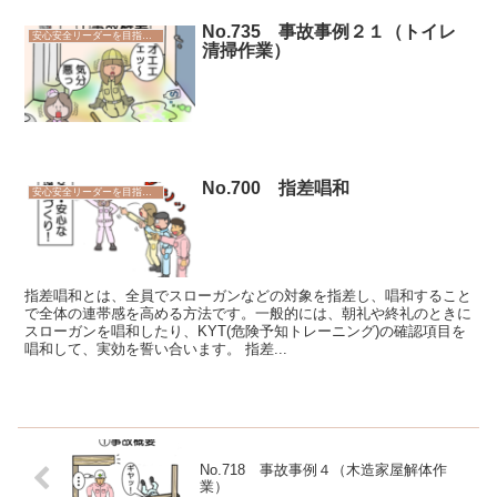
No.735 事故事例２１（トイレ
安心安全リーダーを目指そう
清掃作業）
No.700 指差唱和
安心安全リーダーを目指そう
指差唱和とは、全員でスローガンなどの対象を指差し、唱和すること
で全体の連帯感を高める方法です。一般的には、朝礼や終礼のときに
スローガンを唱和したり、KYT(危険予知トレーニング)の確認項目を
唱和して、実効を誓い合います。 指差...
No.718 事故事例４（木造家屋解体作
業）