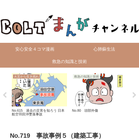
無料4コマ漫画を毎日配信！
安心安全４コマ漫画
心肺蘇生法
救急の知識と技術
火災から生き残れ
救急の知識と技術
救
No.615 過去の災害を知ろう 日本
No.80 頭部外傷
No
航空羽田沖墜落事故
No.719 事故事例５（建築工事）