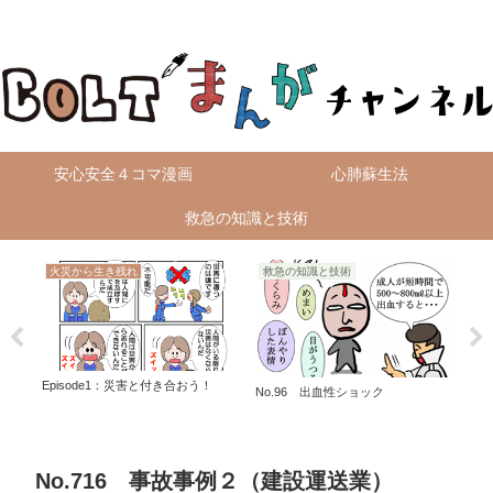
無料4コマ漫画を毎日配信！
安心安全４コマ漫画
心肺蘇生法
救急の知識と技術
火災から生き残れ
救急の知識と技術
救
Episode1：災害と付き合おう！
御巣
No.96 出血性ショック
No
No.716 事故事例２（建設運送業）