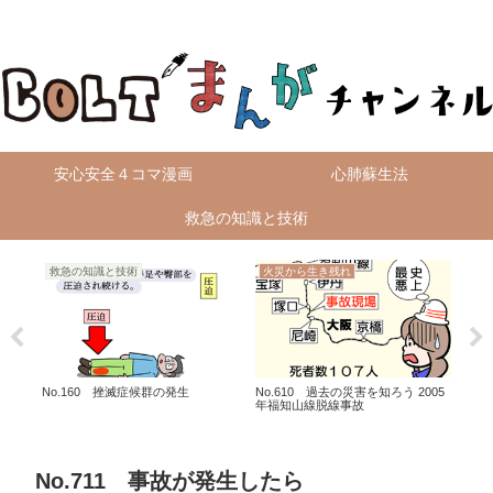
無料4コマ漫画を毎日配信！
安心安全４コマ漫画
心肺蘇生法
救急の知識と技術
救急の知識と技術
火災から生き残れ
救
ャリー
No.160 挫滅症候群の発生
No.610 過去の災害を知ろう 2005
No
年福知山線脱線事故
No.711 事故が発生したら