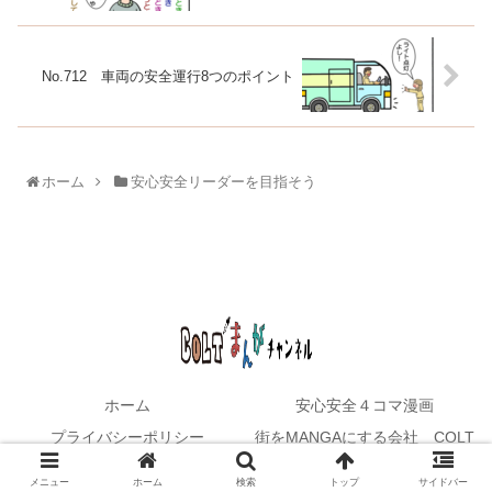
No.712 車両の安全運行8つのポイント
ホーム
安心安全リーダーを目指そう
ホーム
安心安全４コマ漫画
プライバシーポリシー
街をMANGAにする会社 COLT
© 2021 COLTマンガチャンネル.
メニュー
ホーム
検索
トップ
サイドバー