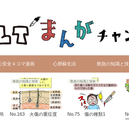
無料4コマ漫画を毎日配信！
心安全４コマ漫画
心肺蘇生法
救急の知識と技
救急の知識と技術
救急の知識と技術
の吊
No.163 火傷の重症度
No.75 傷の種類1
N