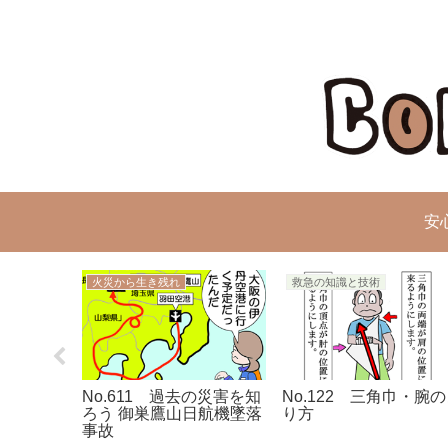
安
火災から生き残れ
救急の知識と技術
災害と付き合
No.611 過去の災害を知
No.122 三角巾・腕
ろう 御巣鷹山日航機墜落
り方
事故