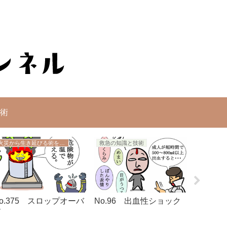
術
火災から生き延びる術を学ぼう
救急の知識と技術
レスキュ
o.375 スロップオーバ
No.96 出血性ショック
No.3
ー
ズキャ