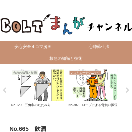
無料4コマ漫画を毎日配信！
安心安全４コマ漫画
心肺蘇生法
救急の知識と技術
救急の知識と技術
レスキューテクニック
火
No.120 三角巾のたたみ方
No.387 ロープによる背負い搬送
No
新交
No.665 飲酒